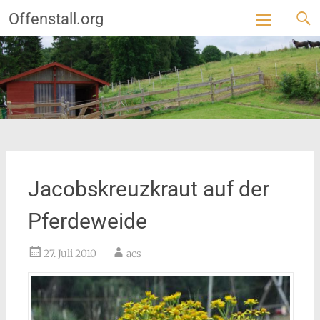
Offenstall.org
Skip
to
content
Jacobskreuzkraut auf der
Pferdeweide
27. Juli 2010
acs