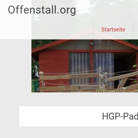
Offenstall.org
Skip
Startseite
to
content
HGP-Padd