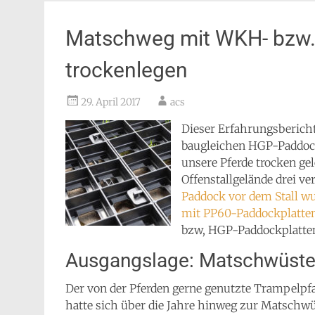
Matschweg mit WKH- bzw.
trockenlegen
29. April 2017
acs
Dieser Erfahrungsbericht
baugleichen HGP-Paddoc
unsere Pferde trocken ge
Offenstallgelände drei v
Paddock vor dem Stall wu
mit PP60-Paddockplatten
bzw, HGP-Paddockplatte
Ausgangslage: Matschwüste
Der von der Pferden gerne genutzte Trampelpf
hatte sich über die Jahre hinweg zur Matschwü