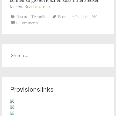
schnell zu großen Flächen zusammenstecken
lassen.
Read more
→
Bau und Technik
Ecoraster
,
Paddock
,
S50
11 Comments
Search
for:
Provisionslinks