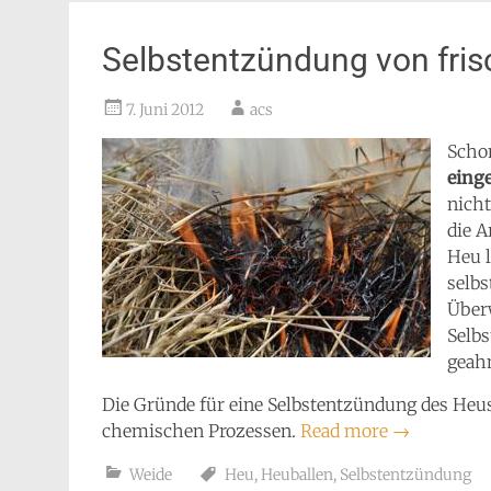
Selbstentzündung von fri
7. Juni 2012
acs
Scho
eing
nicht
die A
Heu l
selbs
Über
Selbs
geahn
Die Gründe für eine Selbstentzündung des Heus
chemischen Prozessen.
Read more
→
Weide
Heu
,
Heuballen
,
Selbstentzündung