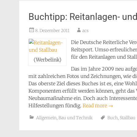
Buchtipp: Reitanlagen- un
8. Dezember 2011
acs
Die Deutsche Reiterliche Ve
Reitsport. Umso erfreulicher 
für den Reitanlagen und Stal
(Werbelink)
Das im Jahre 2009 neu aufge
mit zahlreichen Fotos und Zeichnungen, wie di
Das oberste Ziel dieses Buches ist es, eine Woh
Komponenten erfüllt werden können, geht das We
Neubaumaßnahme ein. Doch auch Interessent
Hilfestellungen fündig.
Read more
→
Allgemein
,
Bau und Technik
Buch
,
Stallbau